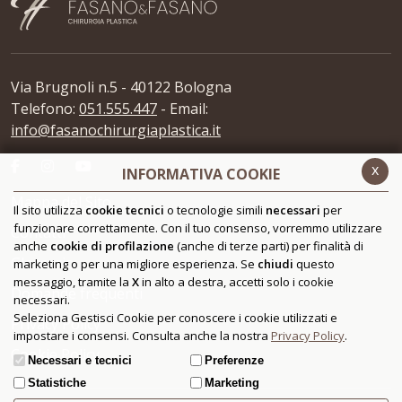
Via Brugnoli n.5 - 40122 Bologna
Telefono:
051.555.447
- Email:
info@fasanochirurgiaplastica.it
x
INFORMATIVA COOKIE
Mappa del Sito
Il sito utilizza
cookie tecnici
o tecnologie simili
necessari
per
funzionare correttamente. Con il tuo consenso, vorremmo utilizzare
Contatti
anche
cookie di profilazione
(anche di terze parti) per finalità di
Glossario
marketing o per una migliore esperienza. Se
chiudi
questo
messaggio, tramite la
X
in alto a destra, accetti solo i cookie
Domande frequenti
necessari.
Seleziona Gestisci Cookie per conoscere i cookie utilizzati e
Privacy Policy
impostare i consensi. Consulta anche la nostra
Privacy Policy
.
Cookie Policy
Necessari e tecnici
Preferenze
Statistiche
Marketing