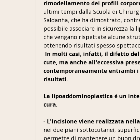
rimodellamento dei profili corpore
ultimi tempi dalla Scuola di Chirurgi
Saldanha, che ha dimostrato, contr
possibile associare in sicurezza la
che vengano rispettate alcune strut
ottenendo risultati spesso spettaco
In molti casi, infatti, il difetto 
cute, ma anche all'eccessiva pres
contemporaneamente entrambi i pr
risultati.
La lipoaddominoplastica è un inte
cura.
- L'incisione
viene realizzata nell
nei due piani sottocutanei, superfic
permette di mantenere un buon dren