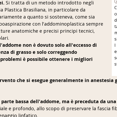
i.
Si tratta di un metodo introdotto negli
C
a Plastica Brasiliana, in particolare da
c
ariamente a quanto si sosteneva, come sia
d
 lipoaspirazione con l'addominoplastica sempre
t
ture anatomiche e precisi principi tecnici,
m
lari.
s
dell'addome non è dovuto solo all'eccesso di
I
e
enza di grasso e solo correggendo
s
oblemi è possibile ottenere i migliori
s
rvento che si esegue generalmente in anestesia ge
a parte bassa dell'addome, ma è preceduta da una
iale e profondo, allo scopo di preservare la fascia 
aggio linfatico.