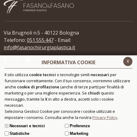
Via Brugnoli n.5 - 40122 Bologna
Telefono:
051.555.447
- Email:
info@fasanochirurgiaplastica.it
x
INFORMATIVA COOKIE
Mappa del Sito
Il sito utilizza
cookie tecnici
o tecnologie simili
necessari
per
funzionare correttamente. Con il tuo consenso, vorremmo utilizzare
Contatti
anche
cookie di profilazione
(anche di terze parti) per finalità di
Glossario
marketing o per una migliore esperienza. Se
chiudi
questo
messaggio, tramite la
X
in alto a destra, accetti solo i cookie
Domande frequenti
necessari.
Seleziona Gestisci Cookie per conoscere i cookie utilizzati e
Privacy Policy
impostare i consensi. Consulta anche la nostra
Privacy Policy
.
Cookie Policy
Necessari e tecnici
Preferenze
Statistiche
Marketing