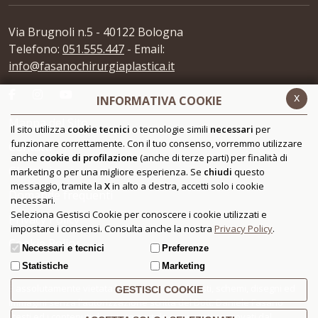
Via Brugnoli n.5 - 40122 Bologna
Telefono:
051.555.447
- Email:
info@fasanochirurgiaplastica.it
x
INFORMATIVA COOKIE
Mappa del Sito
Il sito utilizza
cookie tecnici
o tecnologie simili
necessari
per
funzionare correttamente. Con il tuo consenso, vorremmo utilizzare
Contatti
anche
cookie di profilazione
(anche di terze parti) per finalità di
Glossario
marketing o per una migliore esperienza. Se
chiudi
questo
messaggio, tramite la
X
in alto a destra, accetti solo i cookie
Domande frequenti
necessari.
Seleziona Gestisci Cookie per conoscere i cookie utilizzati e
Privacy Policy
impostare i consensi. Consulta anche la nostra
Privacy Policy
.
Cookie Policy
Necessari e tecnici
Preferenze
Statistiche
Marketing
È assolutamente vietata la riproduzione di testi, schemi, disegni ed
GESTISCI COOKIE
immagini senza l'autorizzazione scritta del Dott. Daniele Fasano
I testi ed i contenuti di questo portale sono stati approvati dal