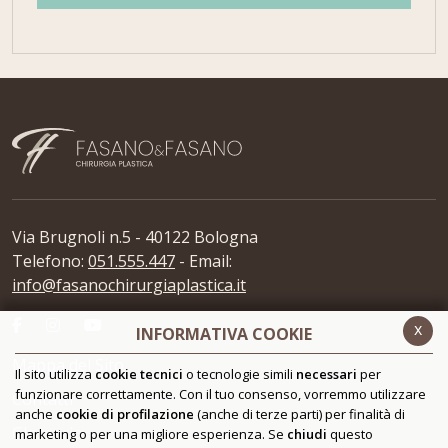
Via Brugnoli n.5 - 40122 Bologna
Telefono:
051.555.447
- Email:
info@fasanochirurgiaplastica.it
x
INFORMATIVA COOKIE
Mappa del Sito
Il sito utilizza
cookie tecnici
o tecnologie simili
necessari
per
funzionare correttamente. Con il tuo consenso, vorremmo utilizzare
Contatti
anche
cookie di profilazione
(anche di terze parti) per finalità di
Glossario
marketing o per una migliore esperienza. Se
chiudi
questo