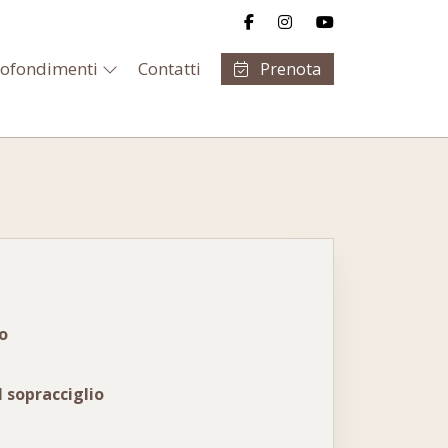
ofondimenti
Contatti
Prenota
io
l sopracciglio