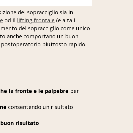
zione del sopracciglio sia in
re
od il
lifting frontale
(e a tali
evamento del sopracciglio come unico
quanto anche comportano un buon
o postoperatorio piuttosto rapido.
che la fronte e le palpebre
per
one
consentendo un risultato
 buon risultato