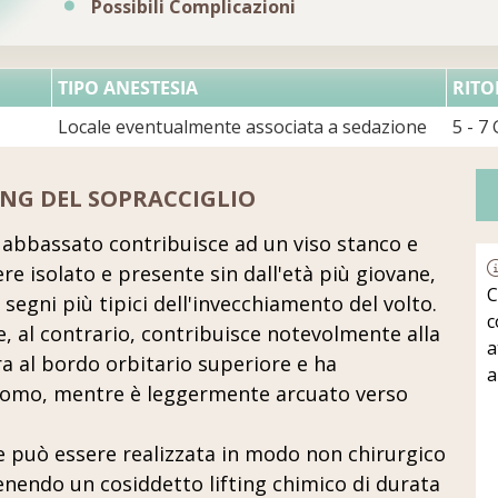
Possibili Complicazioni
TIPO ANESTESIA
RITO
Locale eventualmente associata a sedazione
5 - 7 
ING DEL SOPRACCIGLIO
 abbassato contribuisce ad un viso stanco e
ere isolato e presente sin dall'età più giovane,
C
 segni più tipici dell'invecchiamento del volto.
c
e, al contrario, contribuisce notevolmente alla
a
ra al bordo orbitario superiore e ha
a
'uomo, mentre è leggermente arcuato verso
e può essere realizzata in modo non chirurgico
tenendo un cosiddetto lifting chimico di durata