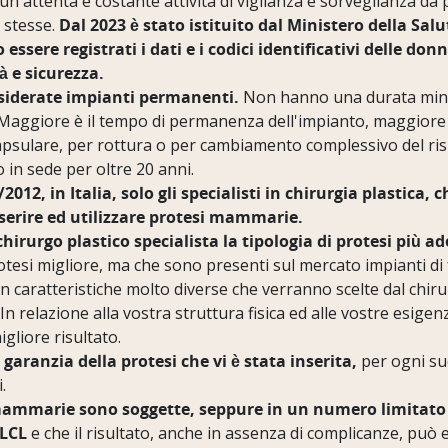
n'attenta e costante attività di vigilanza e sorveglianza da 
e stesse.
Dal 2023 è stato istituito dal Ministero della Salut
ere registrati i dati e i codici identificativi delle donne 
à e sicurezza.
nsiderate impianti permanenti.
Non hanno una durata mini
 Maggiore è il tempo di permanenza dell'impianto, maggiore è
psulare, per rottura o per cambiamento complessivo del ris
 in sede per oltre 20 anni.
/2012, in Italia, solo gli specialisti in chirurgia plastica,
nserire ed utilizzare protesi mammarie.
chirurgo plastico specialista la tipologia di protesi più a
otesi migliore, ma che sono presenti sul mercato impianti di
n caratteristiche molto diverse che verranno scelte dal chir
 relazione alla vostra struttura fisica ed alle vostre esigenz
gliore risultato.
 garanzia della protesi che vi è stata inserita,
per ogni su
.
mammarie sono soggette, seppure in un numero limitato di c
ALCL
e che il risultato, anche in assenza di complicanze, può