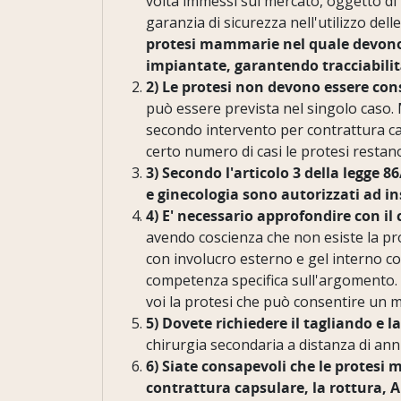
volta immessi sul mercato, oggetto di u
garanzia di sicurezza nell'utilizzo dell
protesi mammarie nel quale devono ess
impiantate, garantendo tracciabilit
2) Le protesi non devono essere co
può essere prevista nel singolo caso.
secondo intervento per contrattura ca
certo numero di casi le protesi restano
3) Secondo l'articolo 3 della legge 86
e ginecologia sono autorizzati ad i
4) E' necessario approfondire con il 
avendo coscienza che non esiste la pr
con involucro esterno e gel interno co
competenza specifica sull'argomento. In
voi la protesi che può consentire un mi
5) Dovete richiedere il tagliando e la
chirurgia secondaria a distanza di anni
6) Siate consapevoli che le protesi 
contrattura capsulare, la rottura, 