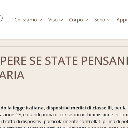
Chi siamo
Viso
Corpo
Seno
Appr
APERE SE STATE PENSA
ARIA
la legge italiana, dispositivi medici di classe III,
per la
ificazione CE, e quindi prima di consentirne l'immissione in c
 tratta di dispositivi particolarmente controllati prima di p