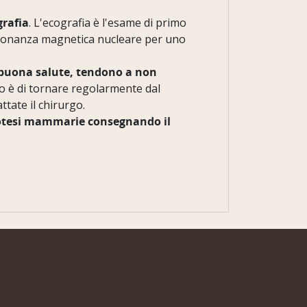
grafia
. L'ecografia è l'esame di primo
a risonanza magnetica nucleare per uno
n buona salute, tendono a non
io è di tornare regolarmente dal
ttate il chirurgo.
e protesi mammarie consegnando il